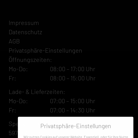
Impressum
Datenschutz
AGB
Privatsphäre-Einstellungen
Öffnungszeiten:
Mo-Do:
08:00 – 17:00 Uhr
Fr:
08:00 – 15:00 Uhr
Lade- & Lieferzeiten:
Mo-Do:
07:00 – 15:00 Uhr
Fr:
07:00 – 14:30 Uhr
Specksloh 6
Privatsphäre-Einstellungen
59757 Arnsberg
Wir nutzen Cookies auf unserer Website. Essenziell, oder für Ihre Nutze