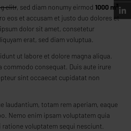
3
 elitr
, sed diam nonumy eirmod
1000 m
ro eos et accusam et justo duo dolores et
ipsum dolor sit amet, consetetur
liquyam erat, sed diam voluptua.
idunt ut labore et dolore magna aliqua.
 ea commodo consequat. Duis aute irure
xcepteur sint occaecat cupidatat non
ue laudantium, totam rem aperiam, eaque
icabo. Nemo enim ipsam voluptatem quia
i ratione voluptatem sequi nesciunt.