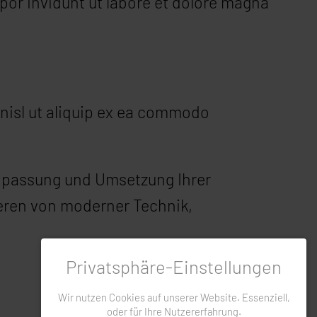
or invidunt ut labore et dolore magna
 nisl ut aliquip ex ea commodo
npassung und Umsetzung Ihrer
tieren von moderner Technik,
Privatsphäre-Einstellungen
Wir nutzen Cookies auf unserer Website. Essenziell,
oder für Ihre Nutzererfahrung.