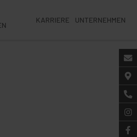
KARRIERE
UNTERNEHMEN
EN
Firmengeschichte
Ansprechpartner
Nachhaltigkeit
Schweissfachbetrieb &
Qualität
Zertifizierung