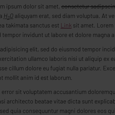
rem ipsum dolor sit amet,
consetetur sadipscing
na
H
O
aliquyam erat, sed diam voluptua. At ve
2
sea takimata sanctus est
Link
sit amet. Lorem 
 tempor invidunt ut labore et dolore magna a
dipisicing elit, sed do eiusmod tempor incid
ercitation ullamco laboris nisi ut aliquip ex
esse cillum dolore eu fugiat nulla pariatur. E
nt mollit anim id est laborum.
us error sit voluptatem accusantium doloremq
quasi architecto beatae vitae dicta sunt expl
t, sed quia consequuntur magni dolores eos qu