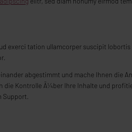
sadipscing
elitr, sed diam nonumy eirmod temp
d exerci tation ullamcorper suscipit lobortis
r.
feinander abgestimmt und mache Ihnen die A
en die Kontrolle Ã¼ber Ihre Inhalte und profi
 Support.